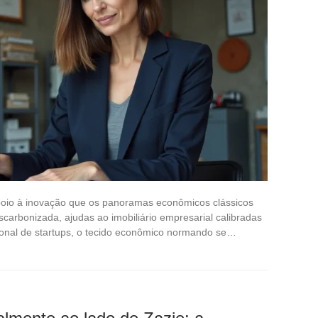
poio à inovação que os panoramas econômicos clássicos
scarbonizada, ajudas ao imobiliário empresarial calibradas
acional de startups, o tecido econômico normando se…