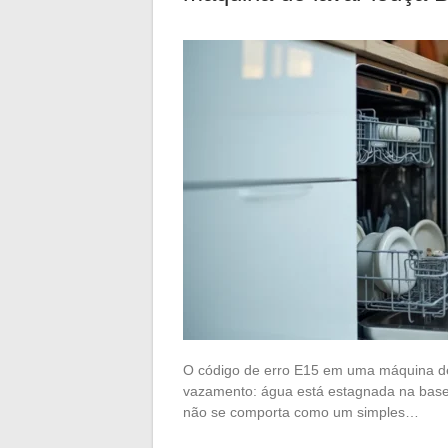
O código de erro E15 em uma máquina de 
vazamento: água está estagnada na base d
não se comporta como um simples…