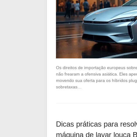
Os direitos de importação europeus sobre 
não frearam a ofensiva asiática. Eles ap
movendo sua oferta para os híbridos plu
sobretaxas…
Dicas práticas para reso
máquina de lavar louça 