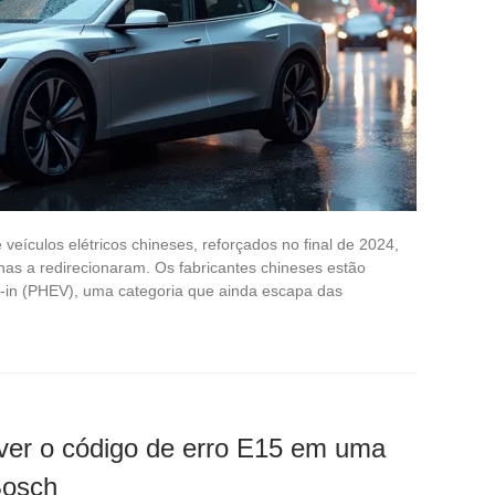
veículos elétricos chineses, reforçados no final de 2024,
enas a redirecionaram. Os fabricantes chineses estão
g-in (PHEV), uma categoria que ainda escapa das
lver o código de erro E15 em uma
Bosch