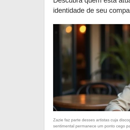
Descubra quem está atua
identidade de seu compa
Zazie faz parte desses artistas cuja dis
sentimental permanece um ponto cego par