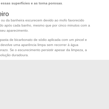
 essas superfícies e as torna porosas
.
iro
ro ou da banheira escurecem devido ao mofo favorecido
odo após cada banho, mesmo que por cinco minutos com a
 seu aparecimento.
pasta de bicarbonato de sódio aplicada com um pincel e
 devolve uma aparência limpa sem recorrer à água
 prazo. Se o escurecimento persistir apesar da limpeza, a
solução duradoura.
 da quantidade de produtos utilizados do que da
to dos materiais tratados. Uma bancada de pedra não é
tupida pode custar muito mais do que uma hora passada
m sua lógica de manutenção própria
, e é essa precisão
a simplesmente arrumada e uma residência realmente bem