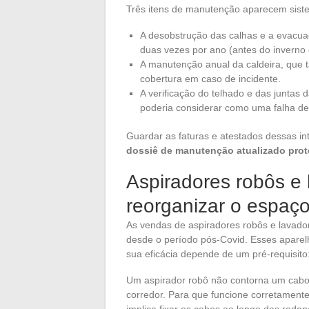
Três itens de manutenção aparecem sist
A desobstrução das calhas e a evacua
duas vezes por ano (antes do inverno 
A manutenção anual da caldeira, que
cobertura em caso de incidente.
A verificação do telhado e das juntas d
poderia considerar como uma falha d
Guardar as faturas e atestados dessas in
dossiê de manutenção atualizado prote
Aspiradores robôs e
reorganizar o espaço
As vendas de aspiradores robôs e lavado
desde o período pós-Covid. Esses aparel
sua eficácia depende de um pré-requisito
Um aspirador robô não contorna um cabo
corredor. Para que funcione corretament
implica fixar os cabos ao longo das roda