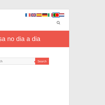
a no dia a dia
Search