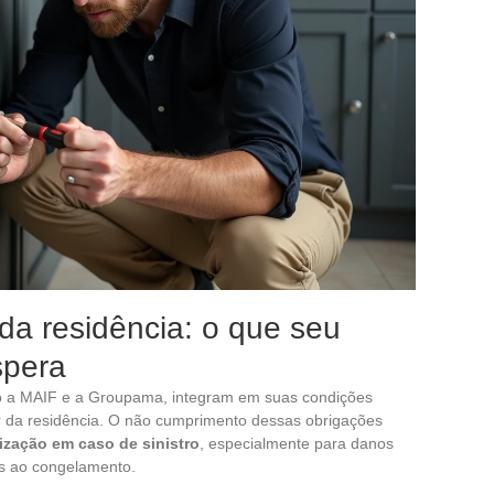
da residência: o que seu
spera
ndo a MAIF e a Groupama, integram em suas condições
 da residência. O não cumprimento dessas obrigações
ização em caso de sinistro
, especialmente para danos
s ao congelamento.