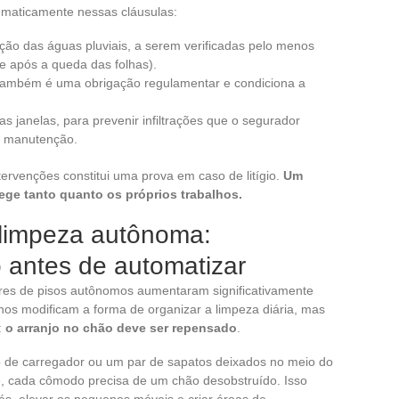
ematicamente nessas cláusulas:
ção das águas pluviais, a serem verificadas pelo menos
e após a queda das folhas).
 também é uma obrigação regulamentar e condiciona a
as janelas, para prevenir infiltrações que o segurador
e manutenção.
tervenções constitui uma prova em caso de litígio.
Um
ge tanto quanto os próprios trabalhos.
 limpeza autônoma:
 antes de automatizar
res de pisos autônomos aumentaram significativamente
hos modificam a forma de organizar a limpeza diária, mas
:
o arranjo no chão deve ser repensado
.
 de carregador ou um par de sapatos deixados no meio do
e, cada cômodo precisa de um chão desobstruído. Isso
pés, elevar os pequenos móveis e criar áreas de