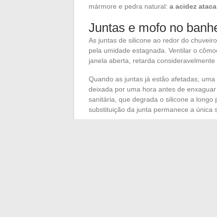
mármore e pedra natural:
a acidez ataca
Juntas e mofo no banhe
As juntas de silicone ao redor do chuvei
pela umidade estagnada. Ventilar o côm
janela aberta, retarda consideravelmente
Quando as juntas já estão afetadas, uma 
deixada por uma hora antes de enxaguar
sanitária, que degrada o silicone a longo
substituição da junta permanece a única 
A manutenção de uma casa depende menos
regularidade dos gestos e do conhecimen
limpa como um laminado, e uma calha en
em uma escada no outono.
Cada superfície, cada equipamento te
que faz a diferença entre uma residênci
mantida.