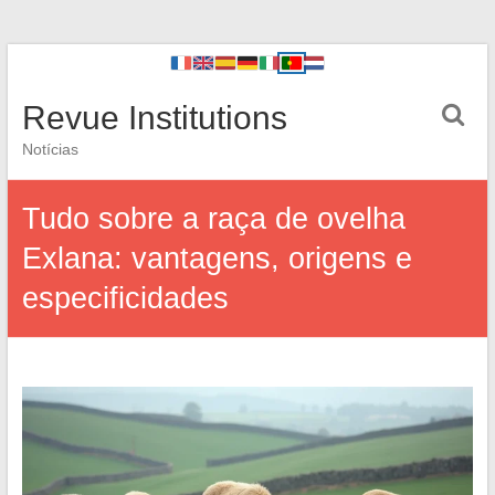
Revue Institutions
Notícias
Tudo sobre a raça de ovelha
Exlana: vantagens, origens e
especificidades