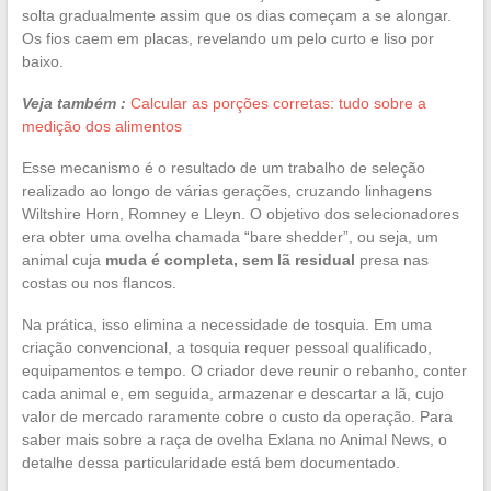
solta gradualmente assim que os dias começam a se alongar.
Os fios caem em placas, revelando um pelo curto e liso por
baixo.
Veja também :
Calcular as porções corretas: tudo sobre a
medição dos alimentos
Esse mecanismo é o resultado de um trabalho de seleção
realizado ao longo de várias gerações, cruzando linhagens
Wiltshire Horn, Romney e Lleyn. O objetivo dos selecionadores
era obter uma ovelha chamada “bare shedder”, ou seja, um
animal cuja
muda é completa, sem lã residual
presa nas
costas ou nos flancos.
Na prática, isso elimina a necessidade de tosquia. Em uma
criação convencional, a tosquia requer pessoal qualificado,
equipamentos e tempo. O criador deve reunir o rebanho, conter
cada animal e, em seguida, armazenar e descartar a lã, cujo
valor de mercado raramente cobre o custo da operação. Para
saber mais sobre a raça de ovelha Exlana no Animal News, o
detalhe dessa particularidade está bem documentado.