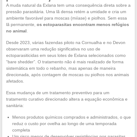
A muda natural da Exlana tem uma consequência direta sobre a
pressão parasitária. Uma lã densa retém a umidade e cria um
ambiente favorável para moscas (miíase) e piolhos. Sem essa
lã permanente,
os ectoparasitas encontram menos refúgios
no animal
.
Desde 2023, várias fazendas piloto na Cornualha e no Devon
observaram uma redução significativa no uso de
ectoparasiticidas em seus lotes de Exlana selecionados como
“bare shedder”. O tratamento não é mais realizado de forma
sistemática em todo o rebanho, mas apenas de maneira
direcionada, após contagem de moscas ou piolhos nos animais
afetados.
Essa mudança de um tratamento preventivo para um
tratamento curativo direcionado altera a equação econômica e
sanitária:
Menos produtos químicos comprados e administrados, o que
reduz o custo por ovelha ao longo de uma temporada
completa
Um risco menor de desenvolver resistências nos parasitas,