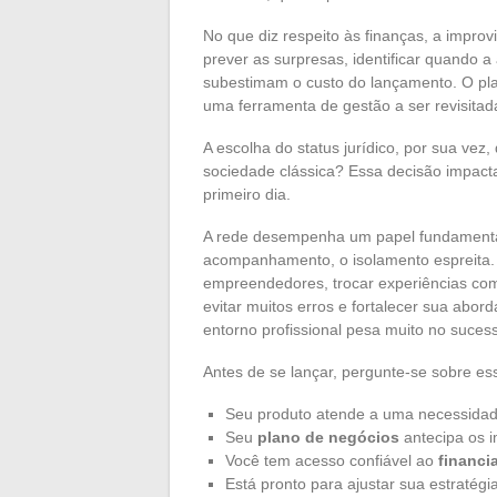
No que diz respeito às finanças, a improv
prever as surpresas, identificar quando a
subestimam o custo do lançamento. O plan
uma ferramenta de gestão a ser revisitad
A escolha do status jurídico, por sua ve
sociedade clássica? Essa decisão impact
primeiro dia.
A rede desempenha um papel fundamental.
acompanhamento, o isolamento espreita. 
empreendedores, trocar experiências com
evitar muitos erros e fortalecer sua abo
entorno profissional pesa muito no sucesso
Antes de se lançar, pergunte-se sobre es
Seu produto atende a uma necessidade
Seu
plano de negócios
antecipa os i
Você tem acesso confiável ao
financi
Está pronto para ajustar sua estraté