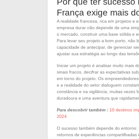
Por que ter sucesso
França exige mais d
A realidade francesa, rica em projetos e 
empresa durar não depende de uma simpl
o mercado, construir uma base sólida e 
Para levar seu projeto a bom porto, não 
capacidade de antecipar, de gerenciar s
ajustar sua estratégia ao longo das tensõ
Iniciar um projeto é analisar muito mais 
sinais fracos, decifrar as expectativas 
em torno do projeto. Os empreendedores 
e a realidade do setor dialoguem consta
constância e na vigilância, muitas vezes 
duradoura e uma aventura que rapidamen
Para descobrir também :
10 destinos im
2024
O sucesso também depende do entorno: s
retornos de experiências compartilhadas 