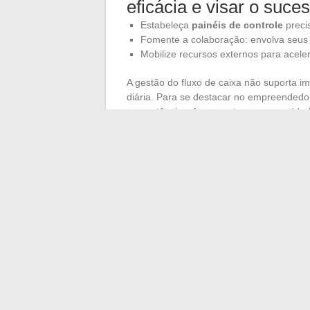
eficácia e visar o suce
Estabeleça
painéis de controle
preci
Fomente a colaboração: envolva seus c
Mobilize recursos externos para aceler
A gestão do fluxo de caixa não suporta imp
diária. Para se destacar no empreendedor
competências, ferramentas e a capacidade
constrói pela ação, pela constante autoav
prontas.
Empreender na França é aceitar compor
inventar sua trajetória. A aventura não t
em que tudo vacila que se encontra o rec
trampolim.
←
Como descobrir gratuitamente a qu
Como viajar com tran