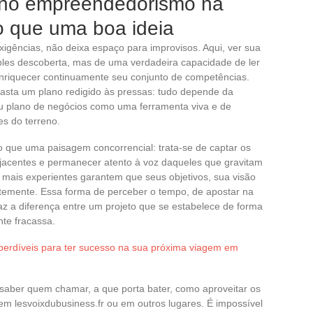
 no empreendedorismo na
o que uma boa ideia
exigências, não deixa espaço para improvisos. Aqui, ver sua
es descoberta, mas de uma verdadeira capacidade de ler
enriquecer continuamente seu conjunto de competências.
basta um plano redigido às pressas: tudo depende da
eu plano de negócios como uma ferramenta viva e de
es do terreno.
do que uma paisagem concorrencial: trata-se de captar os
subjacentes e permanecer atento à voz daqueles que gravitam
mais experientes garantem que seus objetivos, sua visão
ntemente. Essa forma de perceber o tempo, de apostar na
faz a diferença entre um projeto que se estabelece de forma
te fracassa.
perdíveis para ter sucesso na sua próxima viagem em
aber quem chamar, a que porta bater, como aproveitar os
em lesvoixdubusiness.fr ou em outros lugares. É impossível