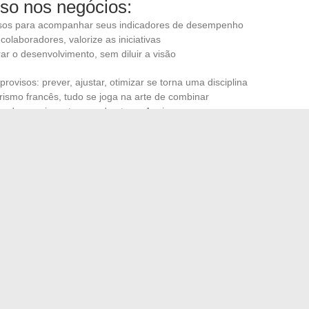
sso nos negócios:
sos para acompanhar seus indicadores de desempenho
olaboradores, valorize as iniciativas
ar o desenvolvimento, sem diluir a visão
rovisos: prever, ajustar, otimizar se torna uma disciplina
ismo francês, tudo se joga na arte de combinar
 de se reinventar a cada etapa. Aqui, o sucesso se
aliação e pela atenção ao concreto, longe das receitas
 com a complexidade, mas também se dar os meios de
ermina na primeira dificuldade: é muitas vezes no momento
urso para se recuperar e transformar o obstáculo em
em pertence um número desconhecido?
quilidade pelas linhas expressas regionais na Bretanha
→