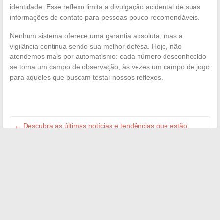
identidade. Esse reflexo limita a divulgação acidental de suas
informações de contato para pessoas pouco recomendáveis.
Nenhum sistema oferece uma garantia absoluta, mas a
vigilância continua sendo sua melhor defesa. Hoje, não
atendemos mais por automatismo: cada número desconhecido
se torna um campo de observação, às vezes um campo de jogo
para aqueles que buscam testar nossos reflexos.
←
Descubra as últimas notícias e tendências que estão
mudando nosso cotidiano
Dicas e estratégias para ter sucesso no empreendedorismo
e nos negócios na França
→
Search