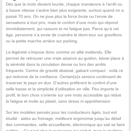
Dès que la moto devient lourde, chaque manœuvre à l’arrêt ou
à basse vitesse s’avère bien plus exigeante, surtout quand on a
passé 70 ans. On ne joue plus la force brute ou l’envie de
sensations à tout prix, mais le confort d’une moto qui répond
immédiatement, qui rassure et ne fatigue pas. Parce qu’à cet
âge, personne n’a envie de craindre le demi-tour sur gravillons
ou la petite marche arrière sur parking.
La légèreté s’impose donc comme un allié inattendu. Elle
permet de retrouver une vraie aisance au guidon, laisse place à
la sérénité dans la circulation dense ou lors des arrêts
fréquents. Centre de gravité abaissé, gabarit compact : voilà ce
qui redonne de la confiance. Certain(e)s seniors continuent de
traverser le pays en duo. D’autres préfèrent le confort d’une
selle basse et la simplicité d’utilisation en ville. Peu importe le
profil, le bon choix s’oriente sur une moto accessible qui réduit
la fatigue et invite au plaisir, sans stress ni appréhension.
Sur les modèles pensés pour les conducteurs âgés, tout est
étudié : aides au freinage, meilleure ergonomie jusqu’au détail
des commandes, selle accueillante, électronique qui sait se faire
oublier… Ce n’est plus la puissance qui séduit, mais la maîtrise.