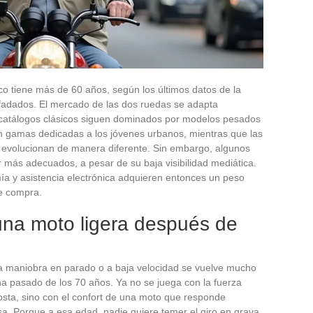
co tiene más de 60 años, según los últimos datos de la
fadados. El mercado de las dos ruedas se adapta
s catálogos clásicos siguen dominados por modelos pesados
n gamas dedicadas a los jóvenes urbanos, mientras que las
evolucionan de manera diferente. Sin embargo, algunos
 más adecuados, a pesar de su baja visibilidad mediática.
mía y asistencia electrónica adquieren entonces un peso
de compra.
 una moto ligera después de
a maniobra en parado o a baja velocidad se vuelve mucho
a pasado de los 70 años. Ya no se juega con la fuerza
osta, sino con el confort de una moto que responde
sa. Porque a esa edad, nadie quiere temer el giro en grava