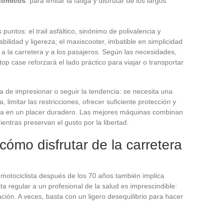
onómicos
: para limitar la fatiga y disfrutar de los largos
untos: el trail asfáltico, sinónimo de polivalencia y
bilidad y ligereza; el maxiscooter, imbatible en simplicidad
a la carretera y a los pasajeros. Según las necesidades,
top case reforzará el lado práctico para viajar o transportar
a de impresionar o seguir la tendencia: se necesita una
limitar las restricciones, ofrecer suficiente protección y
da en un placer duradero. Las mejores máquinas combinan
entras preservan el gusto por la libertad.
cómo disfrutar de la carretera
 motociclista después de los 70 años también implica
ita regular a un profesional de la salud es imprescindible:
nación. A veces, basta con un ligero desequilibrio para hacer