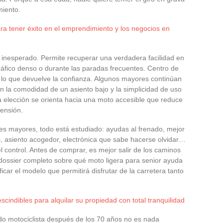
miento.
ra tener éxito en el emprendimiento y los negocios en
 inesperado. Permite recuperar una verdadera facilidad en
 tráfico denso o durante las paradas frecuentes. Centro de
lo que devuelve la confianza. Algunos mayores continúan
en la comodidad de un asiento bajo y la simplicidad de uso
ena elección se orienta hacia una moto accesible que reduce
rensión.
s mayores, todo está estudiado: ayudas al frenado, mejor
, asiento acogedor, electrónica que sabe hacerse olvidar…
l control. Antes de comprar, es mejor salir de los caminos
 dossier completo sobre qué moto ligera para senior ayuda
icar el modelo que permitirá disfrutar de la carretera tanto
cindibles para alquilar su propiedad con total tranquilidad
ndo motociclista después de los 70 años no es nada