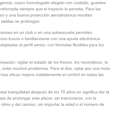
igencia: casco homologado elegido con cuidado, guantes
a reforzada siempre que el trayecto lo permita. Para las
oso y una buena protección aerodinámica resultan
salidas se prolongan.
esiones en un club o en una autoescuela permiten
evos trucos o familiarizarse con una ayuda electrónica
daptadas al perfil senior, con fórmulas flexibles para los
sación: vigilar el estado de los frenos, los neumáticos, la
s, evita muchos problemas. Para el dúo, optar por una moto
isas eficaz mejora notablemente el confort en todas las
otal tranquilidad después de los 70 años no significa dar la
rata de prolongar este placer, sin traicionarse, con la
l ritmo y del camino, sin importar la edad o el número de