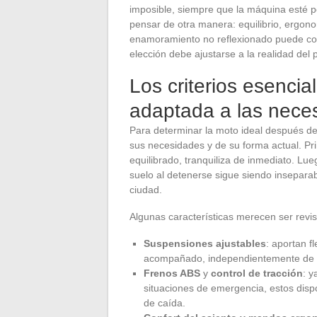
imposible, siempre que la máquina esté 
pensar de otra manera: equilibrio, ergonom
enamoramiento no reflexionado puede con
elección debe ajustarse a la realidad del pi
Los criterios esencia
adaptada a las nece
Para determinar la moto ideal después de 
sus necesidades y de su forma actual. Prim
equilibrado, tranquiliza de inmediato. Lueg
suelo al detenerse sigue siendo inseparab
ciudad.
Algunas características merecen ser revi
Suspensiones ajustables
: aportan fl
acompañado, independientemente de l
Frenos ABS
y
control de tracción
: y
situaciones de emergencia, estos dispo
de caída.