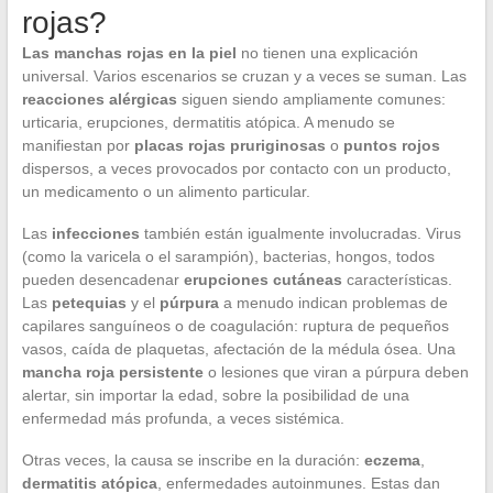
rojas?
Las manchas rojas en la piel
no tienen una explicación
universal. Varios escenarios se cruzan y a veces se suman. Las
reacciones alérgicas
siguen siendo ampliamente comunes:
urticaria, erupciones, dermatitis atópica. A menudo se
manifiestan por
placas rojas pruriginosas
o
puntos rojos
dispersos, a veces provocados por contacto con un producto,
un medicamento o un alimento particular.
Las
infecciones
también están igualmente involucradas. Virus
(como la varicela o el sarampión), bacterias, hongos, todos
pueden desencadenar
erupciones cutáneas
características.
Las
petequias
y el
púrpura
a menudo indican problemas de
capilares sanguíneos o de coagulación: ruptura de pequeños
vasos, caída de plaquetas, afectación de la médula ósea. Una
mancha roja persistente
o lesiones que viran a púrpura deben
alertar, sin importar la edad, sobre la posibilidad de una
enfermedad más profunda, a veces sistémica.
Otras veces, la causa se inscribe en la duración:
eczema
,
dermatitis atópica
, enfermedades autoinmunes. Estas dan