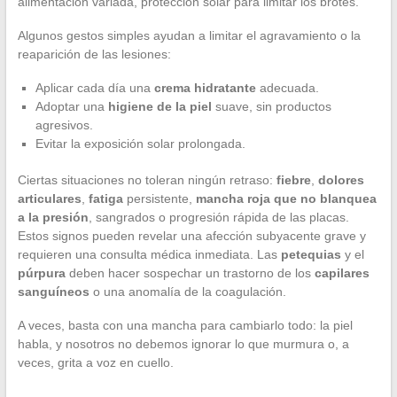
alimentación variada, protección solar para limitar los brotes.
Algunos gestos simples ayudan a limitar el agravamiento o la
reaparición de las lesiones:
Aplicar cada día una
crema hidratante
adecuada.
Adoptar una
higiene de la piel
suave, sin productos
agresivos.
Evitar la exposición solar prolongada.
Ciertas situaciones no toleran ningún retraso:
fiebre
,
dolores
articulares
,
fatiga
persistente,
mancha roja que no blanquea
a la presión
, sangrados o progresión rápida de las placas.
Estos signos pueden revelar una afección subyacente grave y
requieren una consulta médica inmediata. Las
petequias
y el
púrpura
deben hacer sospechar un trastorno de los
capilares
sanguíneos
o una anomalía de la coagulación.
A veces, basta con una mancha para cambiarlo todo: la piel
habla, y nosotros no debemos ignorar lo que murmura o, a
veces, grita a voz en cuello.