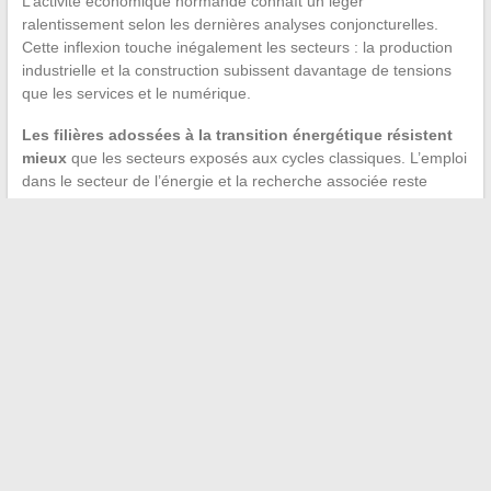
L’activité économique normande connaît un léger
ralentissement selon les dernières analyses conjoncturelles.
Cette inflexion touche inégalement les secteurs : la production
industrielle et la construction subissent davantage de tensions
que les services et le numérique.
Les filières adossées à la transition énergétique résistent
mieux
que les secteurs exposés aux cycles classiques. L’emploi
dans le secteur de l’énergie et la recherche associée reste
orienté positivement, porté par les investissements de long
terme dans le nucléaire et les énergies marines renouvelables.
Le tissu économique normand se transforme par capillarité, à
travers des dispositifs opérationnels qui irriguent les territoires
au-delà des métropoles. Les intercommunalités, les fonds
régionaux et les structures d’accompagnement à l’export
forment un maillage dont la lecture exige d’aller au-delà des
synthèses sectorielles habituelles.