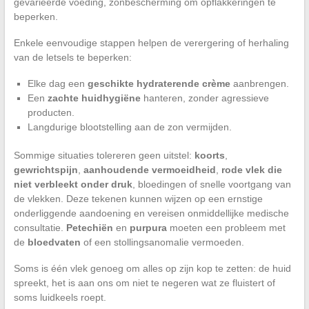
gevarieerde voeding, zonbescherming om opflakkeringen te
beperken.
Enkele eenvoudige stappen helpen de verergering of herhaling
van de letsels te beperken:
Elke dag een
geschikte hydraterende crème
aanbrengen.
Een
zachte huidhygiëne
hanteren, zonder agressieve
producten.
Langdurige blootstelling aan de zon vermijden.
Sommige situaties tolereren geen uitstel:
koorts
,
gewrichtspijn
,
aanhoudende vermoeidheid
,
rode vlek die
niet verbleekt onder druk
, bloedingen of snelle voortgang van
de vlekken. Deze tekenen kunnen wijzen op een ernstige
onderliggende aandoening en vereisen onmiddellijke medische
consultatie.
Petechiën
en
purpura
moeten een probleem met
de
bloedvaten
of een stollingsanomalie vermoeden.
Soms is één vlek genoeg om alles op zijn kop te zetten: de huid
spreekt, het is aan ons om niet te negeren wat ze fluistert of
soms luidkeels roept.