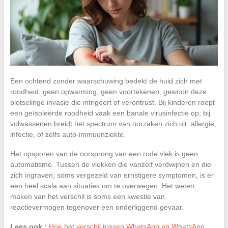
Een ochtend zonder waarschuwing bedekt de huid zich met
roodheid: geen opwarming, geen voortekenen, gewoon deze
plotselinge invasie die intrigeert of verontrust. Bij kinderen roept
een geïsoleerde roodheid vaak een banale virusinfectie op; bij
volwassenen breidt het spectrum van oorzaken zich uit: allergie,
infectie, of zelfs auto-immuunziekte.
Het opsporen van de oorsprong van een rode vlek is geen
automatisme. Tussen de vlekken die vanzelf verdwijnen en die
zich ingraven, soms vergezeld van ernstigere symptomen, is er
een heel scala aan situaties om te overwegen. Het weten
maken van het verschil is soms een kwestie van
reactievermogen tegenover een onderliggend gevaar.
Lees ook :
Hoe het verschil tussen WhatsApp en WhatsApp