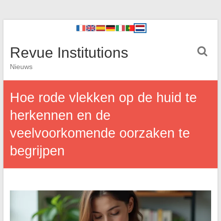
Revue Institutions
Nieuws
Hoe rode vlekken op de huid te
herkennen en de
veelvoorkomende oorzaken te
begrijpen