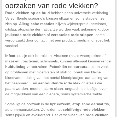
oorzaken van rode vlekken?
Rode vlekken op de huid
hebben geen universele verklaring.
Verschillende scenario’s kruisen elkaar en soms stapelen ze
zich op.
Allergische reacties
blijven wijdverspreid: netelroos,
uitslag, atopische dermatitis. Ze worden vaak gekenmerkt door
jeukende rode vlekken
of
verspreide rode stippen
, soms
veroorzaakt door contact met een product, medicijn of specifiek
voedsel.
Infecties
zijn ook betrokken. Virussen (zoals waterpokken of
mazelen), bacteriën, schimmels, kunnen allemaal kenmerkende
huiduitslag
veroorzaken.
Petechiën
en
purpura
duiden vaak
op problemen met bloedvaten of stolling: breuk van kleine
bloedvaten, daling van het aantal bloedplaatjes, aantasting van
het beenmerg. Een
aanhoudende rode vlek
of letsels die
paars worden, moeten alarm slaan, ongeacht de leeftijd, over
de mogelijkheid van een diepere, soms systemische ziekte.
Soms ligt de oorzaak in de tijd:
eczeem
,
atopische dermatitis
,
auto-immuunziekten. Ze leiden tot
schilferige rode vlekken
,
soms pijnlijk en evoluerend. Het verschijnen van
rode vlekken