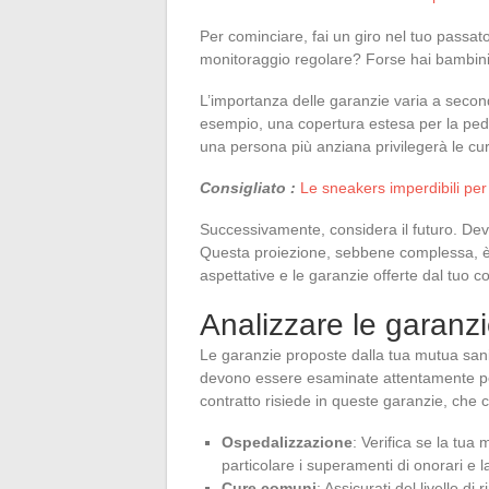
Per cominciare, fai un giro nel tuo passa
monitoraggio regolare? Forse hai bambini p
L’importanza delle garanzie varia a second
esempio, una copertura estesa per la pedi
una persona più anziana privilegerà le cure
Consigliato :
Le sneakers imperdibili per
Successivamente, considera il futuro. Devi a
Questa proiezione, sebbene complessa, è e
aspettative e le garanzie offerte dal tuo co
Analizzare le garanzi
Le garanzie proposte dalla tua mutua sa
devono essere esaminate attentamente per 
contratto risiede in queste garanzie, che c
Ospedalizzazione
: Verifica se la tua
particolare i superamenti di onorari e 
Cure comuni
: Assicurati del livello d