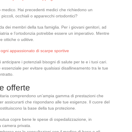
to medico. Hai precedenti medici che richiedono un
iccoli, occhiali o apparecchi ortodontici?
a dei membri della tua famiglia. Per i giovani genitori, ad
atria e l’ortodonzia potrebbe essere un imperativo. Mentre
 ottiche o uditive.
 ogni appassionato di scarpe sportive
nticipare i potenziali bisogni di salute per te e i tuoi cari.
ssenziale per evitare qualsiasi disallineamento tra le tue
ntratto.
e offerte
nitaria comprendono un’ampia gamma di prestazioni che
assicurarti che rispondano alle tue esigenze. Il cuore del
ostituiscono la base della tua protezione.
 mutua copre bene le spese di ospedalizzazione, in
la camera privata.
i rimborso per le consultazioni con il medico di base e gli