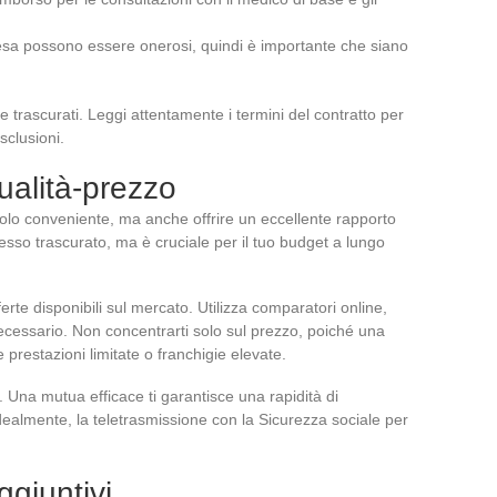
spesa possono essere onerosi, quindi è importante che siano
e trascurati. Leggi attentamente i termini del contratto per
esclusioni.
qualità-prezzo
o conveniente, ma anche offrire un eccellente rapporto
pesso trascurato, ma è cruciale per il tuo budget a lungo
rte disponibili sul mercato. Utilizza comparatori online,
necessario. Non concentrarti solo sul prezzo, poiché una
restazioni limitate o franchigie elevate.
o. Una mutua efficace ti garantisce una rapidità di
dealmente, la teletrasmissione con la Sicurezza sociale per
ggiuntivi