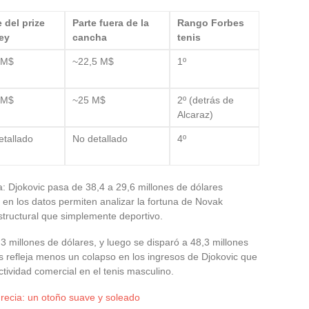
e del prize
Parte fuera de la
Rango Forbes
ey
cancha
tenis
 M$
~22,5 M$
1º
 M$
~25 M$
2º (detrás de
Alcaraz)
etallado
No detallado
4º
: Djokovic pasa de 38,4 a 29,6 millones de dólares
n los datos permiten analizar la fortuna de Novak
tructural que simplemente deportivo.
3 millones de dólares, y luego se disparó a 48,3 millones
s refleja menos un colapso en los ingresos de Djokovic que
ctividad comercial en el tenis masculino.
ecia: un otoño suave y soleado