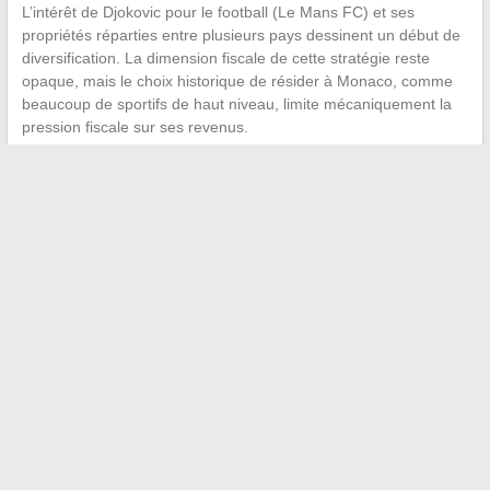
L’intérêt de Djokovic pour le football (Le Mans FC) et ses
propriétés réparties entre plusieurs pays dessinent un début de
diversification. La dimension fiscale de cette stratégie reste
opaque, mais le choix historique de résider à Monaco, comme
beaucoup de sportifs de haut niveau, limite mécaniquement la
pression fiscale sur ses revenus.
Le record de
428 semaines en tête du classement ATP
et ses
24 titres en Grand Chelem constituent des actifs immatériels qui
conserveront une valeur commerciale bien au-delà du dernier
match. Les revenus annuels baisseront, le patrimoine accumulé
restera. La question n’est plus de savoir si Djokovic atteindra le
quart de milliard de dollars de fortune nette, les données
actuelles indiquent que ce seuil est déjà franchi ou sur le point
de l’être.
←
Les tendances incontournables à découvrir pour un
shopping mode en ligne réussi