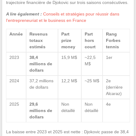
trajectoire financière de Djokovic sur trois saisons consécutives.
A lire également :
Conseils et stratégies pour réussir dans
l'entrepreneuriat et le business en France
Année
Revenus
Part
Part
Rang
totaux
prize
hors
Forbes
estimés
money
court
tennis
2023
38,4
15,9 M$
~22,5
1er
millions de
M$
dollars
2024
37,2 millions
12,2 M$
~25 M$
2e
de dollars
(derrière
Alcaraz)
2025
29,6
Non
Non
4e
millions de
détaillé
détaillé
dollars
La baisse entre 2023 et 2025 est nette : Djokovic passe de 38,4