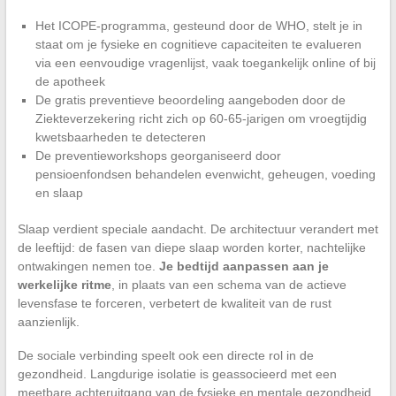
Het ICOPE-programma, gesteund door de WHO, stelt je in
staat om je fysieke en cognitieve capaciteiten te evalueren
via een eenvoudige vragenlijst, vaak toegankelijk online of bij
de apotheek
De gratis preventieve beoordeling aangeboden door de
Ziekteverzekering richt zich op 60-65-jarigen om vroegtijdig
kwetsbaarheden te detecteren
De preventieworkshops georganiseerd door
pensioenfondsen behandelen evenwicht, geheugen, voeding
en slaap
Slaap verdient speciale aandacht. De architectuur verandert met
de leeftijd: de fasen van diepe slaap worden korter, nachtelijke
ontwakingen nemen toe.
Je bedtijd aanpassen aan je
werkelijke ritme
, in plaats van een schema van de actieve
levensfase te forceren, verbetert de kwaliteit van de rust
aanzienlijk.
De sociale verbinding speelt ook een directe rol in de
gezondheid. Langdurige isolatie is geassocieerd met een
meetbare achteruitgang van de fysieke en mentale gezondheid.