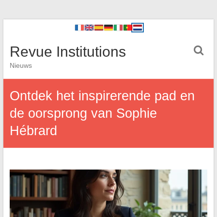
Revue Institutions
Nieuws
Ontdek het inspirerende pad en
de oorsprong van Sophie
Hébrard