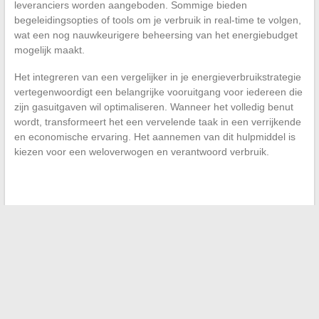
leveranciers worden aangeboden. Sommige bieden
begeleidingsopties of tools om je verbruik in real-time te volgen,
wat een nog nauwkeurigere beheersing van het energiebudget
mogelijk maakt.
Het integreren van een vergelijker in je energieverbruikstrategie
vertegenwoordigt een belangrijke vooruitgang voor iedereen die
zijn gasuitgaven wil optimaliseren. Wanneer het volledig benut
wordt, transformeert het een vervelende taak in een verrijkende
en economische ervaring. Het aannemen van dit hulpmiddel is
kiezen voor een weloverwogen en verantwoord verbruik.
←
Ga op een onvergetelijk avontuur met Ponant
November in Griekenland: een milde en zonnige herfst
→
Search