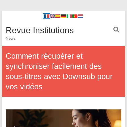
Revue Institutions
News
Comment récupérer et
synchroniser facilement des
sous-titres avec Downsub pour
vos vidéos