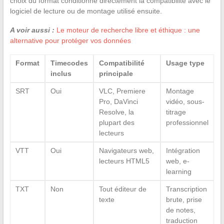
choix du format conditionne directement la compatibilité avec le
logiciel de lecture ou de montage utilisé ensuite.
A voir aussi :
Le moteur de recherche libre et éthique : une
alternative pour protéger vos données
Format
Timecodes
Compatibilité
Usage type
inclus
principale
SRT
Oui
VLC, Premiere
Montage
Pro, DaVinci
vidéo, sous-
Resolve, la
titrage
plupart des
professionnel
lecteurs
VTT
Oui
Navigateurs web,
Intégration
lecteurs HTML5
web, e-
learning
TXT
Non
Tout éditeur de
Transcription
texte
brute, prise
de notes,
traduction